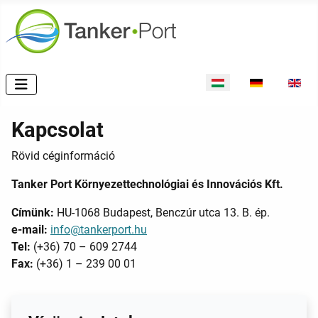
Válasszon nyelvet
Kapcsolat
Rövid céginformáció
Tanker Port Környezettechnológiai és Innovációs Kft.
Címünk:
HU-1068 Budapest, Benczúr utca 13. B. ép.
e-mail:
info@tankerport.hu
Tel:
(+36) 70 – 609 2744
Fax:
(+36) 1 – 239 00 01