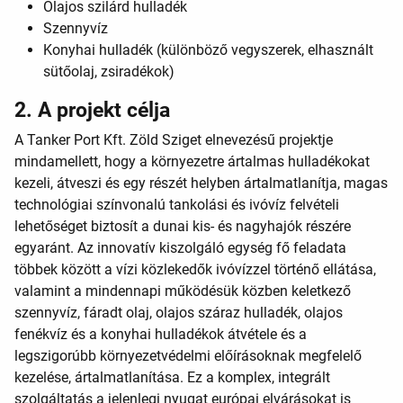
Olajos szilárd hulladék
Szennyvíz
Konyhai hulladék (különböző vegyszerek, elhasznált
sütőolaj, zsiradékok)
2. A projekt célja
A Tanker Port Kft. Zöld Sziget elnevezésű projektje
mindamellett, hogy a környezetre ártalmas hulladékokat
kezeli, átveszi és egy részét helyben ártalmatlanítja, magas
technológiai színvonalú tankolási és ivóvíz felvételi
lehetőséget biztosít a dunai kis- és nagyhajók részére
egyaránt. Az innovatív kiszolgáló egység fő feladata
többek között a vízi közlekedők ivóvízzel történő ellátása,
valamint a mindennapi működésük közben keletkező
szennyvíz, fáradt olaj, olajos száraz hulladék, olajos
fenékvíz és a konyhai hulladékok átvétele és a
legszigorúbb környezetvédelmi előírásoknak megfelelő
kezelése, ártalmatlanítása. Ez a komplex, integrált
szolgáltatás a jelenlegi nyugat európai elvárásokat is