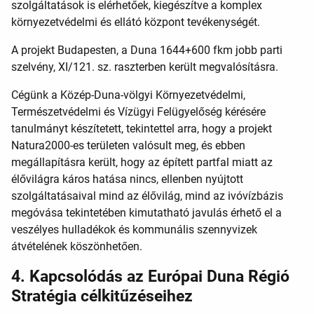
szolgáltatások is elérhetőek, kiegészítve a komplex
környezetvédelmi és ellátó központ tevékenységét.
A projekt Budapesten, a Duna 1644+600 fkm jobb parti
szelvény, XI/121. sz. raszterben került megvalósításra.
Cégünk a Közép-Duna-völgyi Környezetvédelmi,
Természetvédelmi és Vízügyi Felügyelőség kérésére
tanulmányt készítetett, tekintettel arra, hogy a projekt
Natura2000-es területen valósult meg, és ebben
megállapításra került, hogy az épített partfal miatt az
élővilágra káros hatása nincs, ellenben nyújtott
szolgáltatásaival mind az élővilág, mind az ivóvízbázis
megóvása tekintetében kimutatható javulás érhető el a
veszélyes hulladékok és kommunális szennyvizek
átvételének köszönhetően.
4. Kapcsolódás az Európai Duna Régió
Stratégia célkitűzéseihez