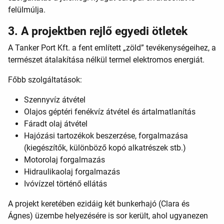
felülmúlja.
3. A projektben rejlő egyedi ötletek
A Tanker Port Kft. a fent említett „zöld” tevékenységeihez, a
természet átalakítása nélkül termel elektromos energiát.
Főbb szolgáltatások:
Szennyvíz átvétel
Olajos géptéri fenékvíz átvétel és ártalmatlanítás
Fáradt olaj átvétel
Hajózási tartozékok beszerzése, forgalmazása
(kiegészítők, különböző kopó alkatrészek stb.)
Motorolaj forgalmazás
Hidraulikaolaj forgalmazás
Ivóvízzel történő ellátás
A projekt keretében ezidáig két bunkerhajó (Clara és
Ágnes) üzembe helyezésére is sor került, ahol ugyanezen