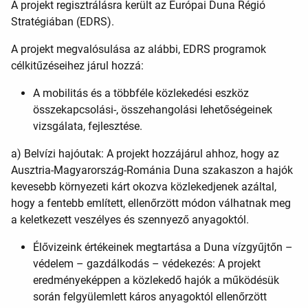
A projekt regisztrálásra került az Európai Duna Régió
Stratégiában (EDRS).
A projekt megvalósulása az alábbi, EDRS programok
célkitűzéseihez járul hozzá:
A mobilitás és a többféle közlekedési eszköz
összekapcsolási-, összehangolási lehetőségeinek
vizsgálata, fejlesztése.
a) Belvízi hajóutak: A projekt hozzájárul ahhoz, hogy az
Ausztria-Magyarország-Románia Duna szakaszon a hajók
kevesebb környezeti kárt okozva közlekedjenek azáltal,
hogy a fentebb említett, ellenőrzött módon válhatnak meg
a keletkezett veszélyes és szennyező anyagoktól.
Élővizeink értékeinek megtartása a Duna vízgyűjtőn –
védelem – gazdálkodás – védekezés: A projekt
eredményeképpen a közlekedő hajók a működésük
során felgyülemlett káros anyagoktól ellenőrzött